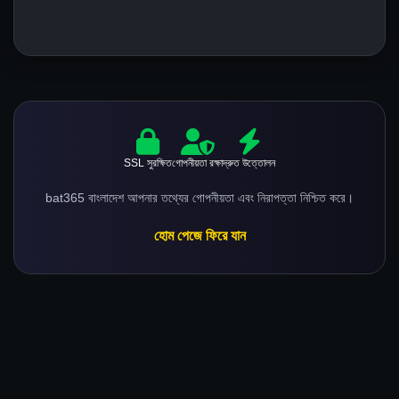
SSL সুরক্ষিত
গোপনীয়তা রক্ষা
দ্রুত উত্তোলন
bat365 বাংলাদেশ আপনার তথ্যের গোপনীয়তা এবং নিরাপত্তা নিশ্চিত করে।
হোম পেজে ফিরে যান