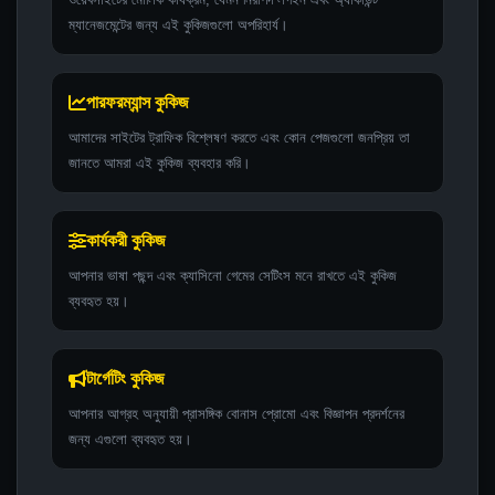
ম্যানেজমেন্টের জন্য এই কুকিজগুলো অপরিহার্য।
পারফরম্যান্স কুকিজ
আমাদের সাইটের ট্রাফিক বিশ্লেষণ করতে এবং কোন পেজগুলো জনপ্রিয় তা
জানতে আমরা এই কুকিজ ব্যবহার করি।
কার্যকরী কুকিজ
আপনার ভাষা পছন্দ এবং ক্যাসিনো গেমের সেটিংস মনে রাখতে এই কুকিজ
ব্যবহৃত হয়।
টার্গেটিং কুকিজ
আপনার আগ্রহ অনুযায়ী প্রাসঙ্গিক বোনাস প্রোমো এবং বিজ্ঞাপন প্রদর্শনের
জন্য এগুলো ব্যবহৃত হয়।