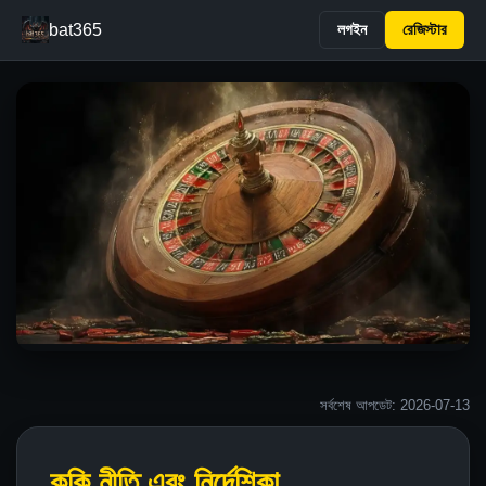
bat365
লগইন
রেজিস্টার
সর্বশেষ আপডেট: 2026-07-13
কুকি নীতি এবং নির্দেশিকা