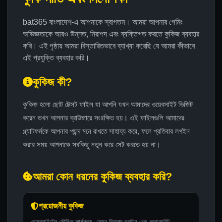
bat365 বাংলাদেশ-এ আপনাকে স্বাগতম। আমরা আপনার গেমিং
অভিজ্ঞতাকে আরও উন্নত, নিরাপদ এবং ব্যক্তিগত করতে কুকিজ ব্যবহার
করি। এই পৃষ্ঠায় আমরা বিস্তারিতভাবে ব্যাখ্যা করেছি যে আমরা কীভাবে
এই প্রযুক্তি ব্যবহার করি।
কুকিজ কী?
কুকিজ হলো ছোট টেক্সট ফাইল যা আপনি যখন আমাদের ওয়েবসাইট ভিজিট
করেন তখন আপনার ব্রাউজারে সংরক্ষিত হয়। এই ফাইলগুলি আমাদের
প্ল্যাটফর্মকে আপনার পছন্দ মনে রাখতে সাহায্য করে, ফলে প্রতিবার লগইন
করার সময় আপনাকে সবকিছু নতুন করে সেট করতে হয় না।
আমরা কোন ধরনের কুকিজ ব্যবহার করি?
প্রয়োজনীয় কুকিজ
ওয়েবসাইটের মৌলিক কার্যক্রম, যেমন নিরাপদ লগইন এবং অ্যাকাউন্ট