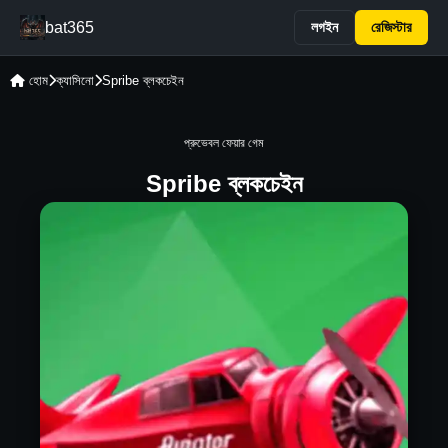
bat365
লগইন
রেজিস্টার
হোম
ক্যাসিনো
Spribe ব্লকচেইন
প্রুভেবল ফেয়ার গেম
Spribe ব্লকচেইন