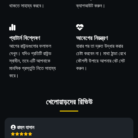
থাকতে সাহায্য করবে।
ক্যাশআউট করুন।
প্যাটার্ন বিশ্লেষণ
আবেগের নিয়ন্ত্রণ
আগের রাউন্ডগুলোর ফলাফল
হারার পর তা দ্রুত উদ্ধার করার
দেখুন। যদিও প্রতিটি রাউন্ড
চেষ্টা করবেন না। মাথা ঠান্ডা রেখে
স্বাধীন, তবে এটি আপনাকে
কৌশলী উপায়ে আপনার বেট সেট
মানসিক প্রস্তুতি নিতে সাহায্য
করুন।
করে।
খেলোয়াড়দের রিভিউ
রাহুল হাসান