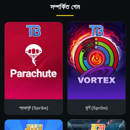
সম্পর্কিত গেম
প্যারাসুট (Spribe)
ঘূর্ণি (Spribe)