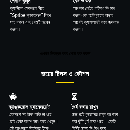
গেমটি খুঁজুন
বেট ও শুরু
ক্যাসিনো সেকশনে গিয়ে
আপনার বেটের পরিমাণ নির্ধারণ
"Spribe ব্লকচেইন" লিখে
করুন এবং মাল্টিপ্লায়ার বাড়ার
সার্চ করুন এবং গেমটি ওপেন
আগেই ক্যাশআউট করে জয়লাভ
করুন।
করুন।
এখনই নিবন্ধন করে খেলা শুরু করুন
জয়ের টিপস ও কৌশল
ব্যাঙ্করোল ম্যানেজমেন্ট
ধৈর্য বজায় রাখুন
একসাথে সব টাকা বাজি না ধরে
উচ্চ মাল্টিপ্লায়ারের জন্য অপেক্ষা
ছোট ছোট অংশে ভাগ করে খেলুন।
করা ঝুঁকিপূর্ণ হতে পারে। একটি
এটি আপনাকে দীর্ঘসময় টিকে
নির্দিষ্ট লক্ষ্য নির্ধারণ করে