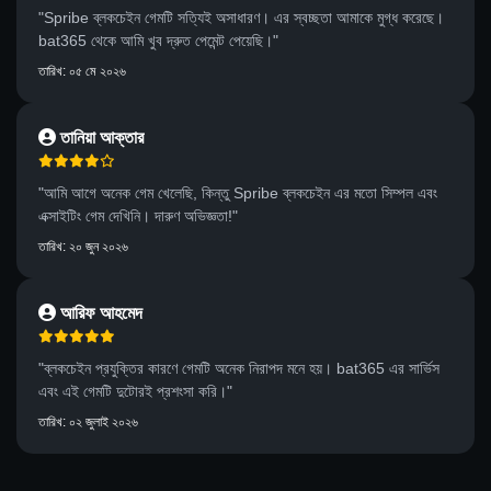
"Spribe ব্লকচেইন গেমটি সত্যিই অসাধারণ। এর স্বচ্ছতা আমাকে মুগ্ধ করেছে।
bat365 থেকে আমি খুব দ্রুত পেমেন্ট পেয়েছি।"
তারিখ: ০৫ মে ২০২৬
তানিয়া আক্তার
"আমি আগে অনেক গেম খেলেছি, কিন্তু Spribe ব্লকচেইন এর মতো সিম্পল এবং
এক্সাইটিং গেম দেখিনি। দারুণ অভিজ্ঞতা!"
তারিখ: ২০ জুন ২০২৬
আরিফ আহমেদ
"ব্লকচেইন প্রযুক্তির কারণে গেমটি অনেক নিরাপদ মনে হয়। bat365 এর সার্ভিস
এবং এই গেমটি দুটোরই প্রশংসা করি।"
তারিখ: ০২ জুলাই ২০২৬