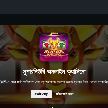
সুপারনিউবি অনলাইন ক্যাসিনো
365-এ সেরা স্লট অভিজ্ঞতা এবং বড় জ্যাকপট জেতার অনন্য সুযোগ নিয়ে এসেছে সুপারনি
এখনই খেলুন
সাইন আপ করুন