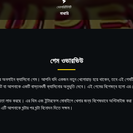
ভোলারিটিলিটি
মাঝারি
গেম ওভারভিউ
মানের অনলাইন ক্যাসিনো গেম। আপনি যদি একজন নতুন খেলোয়াড় হয়ে থাকেন, তবে এই গেমট
ক্ট যা আপনাকে একটি বাস্তবধর্মী ক্যাসিনোর অনুভূতি দেবে। এই গেমের বিশেষত্ব হলো এর 
নপ্রিয়তা লাভ করছে। এর থিম এবং ইন্টারফেস মোবাইলে খেলার জন্য বিশেষভাবে অপ্টিমাই
টি আপনাকে ঘন্টার পর ঘন্টা বিনোদন দিতে সক্ষম।