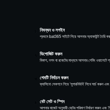
নিবন্ধন ও লগইন
১
প্রথমে bat365 সাইটে গিয়ে আপনার অ্যাকাউন্ট তৈরি ক
ডিপোজিট করুন
২
বিকাশ, নগদ বা রকেটের মাধ্যমে আপনার গেমিং ওয়ালেটে 
গেমটি নির্বাচন করুন
৩
ক্যাসিনো সেকশনে গিয়ে 'সুপারনিউবি' লিখে সার্চ করুন এ
বেট সেট ও স্পিন
৪
আপনার বাজেট অনুযায়ী বেটের পরিমাণ নির্ধারণ করুন এবং 'স