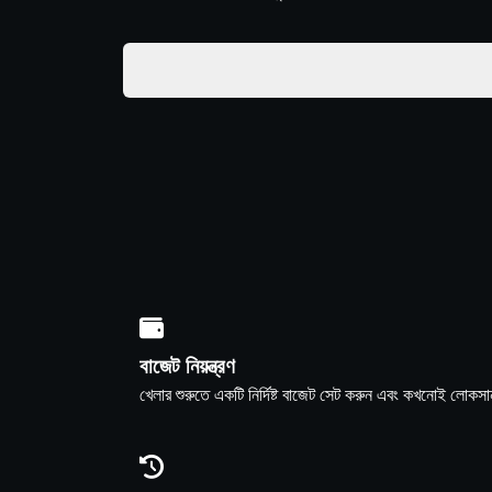
বাজেট নিয়ন্ত্রণ
খেলার শুরুতে একটি নির্দিষ্ট বাজেট সেট করুন এবং কখনোই লোক