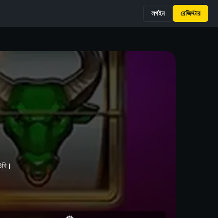
লগইন
রেজিস্টার
উবি।