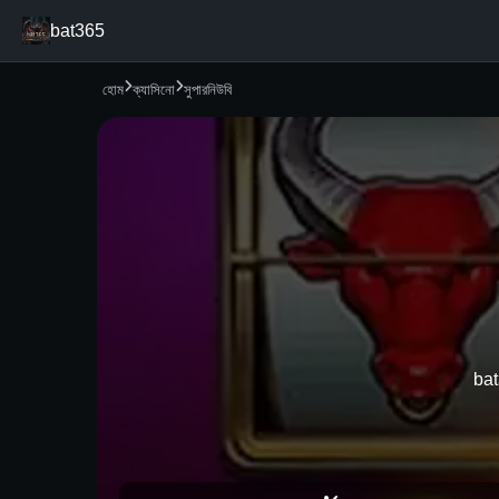
bat365
হোম
ক্যাসিনো
সুপারনিউবি
bat