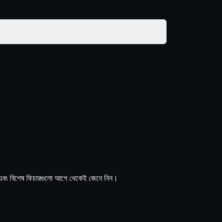
ান এবং বিশেষ ফিচারগুলো আগে থেকেই জেনে নিন।