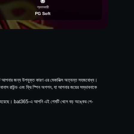
প্রদানকারী
PG Soft
ি আপনার জন্য উপযুক্ত কারণ এর মেকানিক্স অত্যন্ত সহজবোধ্য।
বোনাস রাউন্ড এবং ফ্রি স্পিন অপশন, যা আপনার জয়ের সম্ভাবনাকে
জ করা হয়েছে। bat365-এ আপনি এই গেমটি খেলে বড় অঙ্কের পে-