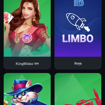
KingMidas তাস
লিম্বো