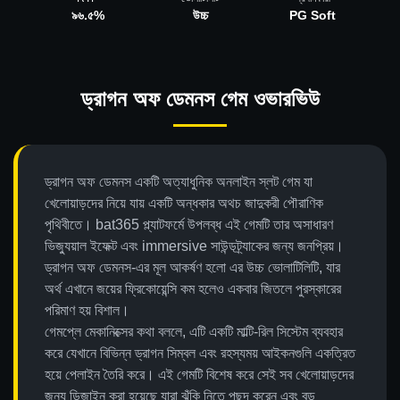
৯৬.৫%
উচ্চ
PG Soft
ড্রাগন অফ ডেমনস গেম ওভারভিউ
ড্রাগন অফ ডেমনস একটি অত্যাধুনিক অনলাইন স্লট গেম যা
খেলোয়াড়দের নিয়ে যায় একটি অন্ধকার অথচ জাদুকরী পৌরাণিক
পৃথিবীতে। bat365 প্ল্যাটফর্মে উপলব্ধ এই গেমটি তার অসাধারণ
ভিজ্যুয়াল ইফেক্ট এবং immersive সাউন্ডট্র্যাকের জন্য জনপ্রিয়।
ড্রাগন অফ ডেমনস-এর মূল আকর্ষণ হলো এর উচ্চ ভোলাটিলিটি, যার
অর্থ এখানে জয়ের ফ্রিকোয়েন্সি কম হলেও একবার জিতলে পুরস্কারের
পরিমাণ হয় বিশাল।
গেমপ্লে মেকানিক্সের কথা বললে, এটি একটি মাল্টি-রিল সিস্টেম ব্যবহার
করে যেখানে বিভিন্ন ড্রাগন সিম্বল এবং রহস্যময় আইকনগুলি একত্রিত
হয়ে পেলাইন তৈরি করে। এই গেমটি বিশেষ করে সেই সব খেলোয়াড়দের
জন্য ডিজাইন করা হয়েছে যারা ঝুঁকি নিতে পছন্দ করেন এবং বড়