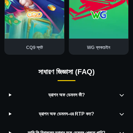
CQ9 স্লট
WG ব্লকচেইন
সাধারণ জিজ্ঞাসা (FAQ)
ড্রাগন অফ ডেমনস কী?
ড্রাগন অফ ডেমনস-এর RTP কত?
আমি কি বিনামূল্যে ড্রাগন অফ ডেমনস খেলতে পারি?