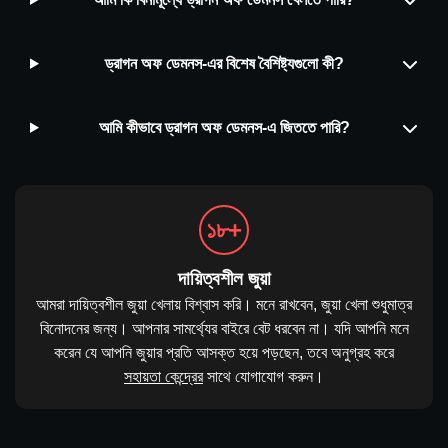
ড্রাগন অফ ডেমনস-এর বিশেষ বৈশিষ্ট্যগুলো কী?
আমি কীভাবে ড্রাগন অফ ডেমনস-এ জিততে পারি?
১৮+
দায়িত্বশীল জুয়া
আমরা দায়িত্বশীল জুয়া খেলায় বিশ্বাস করি। মনে রাখবেন, জুয়া খেলা শুধুমাত্র
বিনোদনের জন্য। আপনার সামর্থ্যের বাইরে বেট ধরবেন না। যদি আপনি মনে
করেন যে আপনি জুয়ার প্রতি আসক্ত হয়ে পড়ছেন, তবে অনুগ্রহ করে
সহায়তা কেন্দ্রের
সাথে যোগাযোগ করুন।