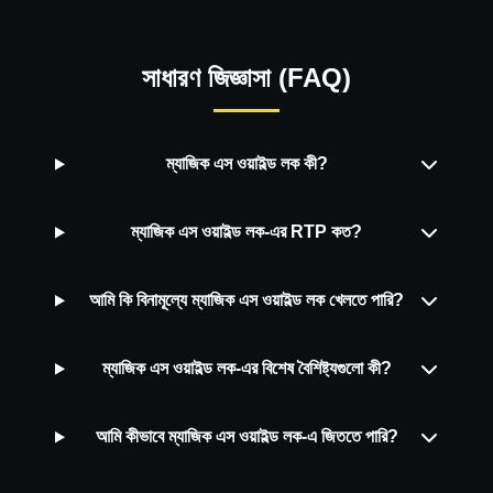
সাধারণ জিজ্ঞাসা (FAQ)
ম্যাজিক এস ওয়াইল্ড লক কী?
ম্যাজিক এস ওয়াইল্ড লক-এর RTP কত?
আমি কি বিনামূল্যে ম্যাজিক এস ওয়াইল্ড লক খেলতে পারি?
ম্যাজিক এস ওয়াইল্ড লক-এর বিশেষ বৈশিষ্ট্যগুলো কী?
আমি কীভাবে ম্যাজিক এস ওয়াইল্ড লক-এ জিততে পারি?