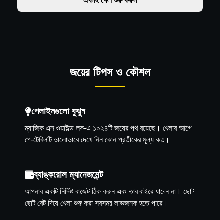
এখনই খেলা শুরু করুন
জয়ের টিপস ও কৌশল
পেলাইনগুলো বুঝুন
ম্যাজিক এস ওয়াইল্ড লক-এ ১০২৪টি জয়ের পথ রয়েছে। খেলার আগে
পে-টেবিলটি ভালোভাবে দেখে নিন কোন প্রতীকের মূল্য কত।
ব্যাঙ্করোল ম্যানেজমেন্ট
আপনার একটি নির্দিষ্ট বাজেট ঠিক করুন এবং তার বাইরে যাবেন না। ছোট
ছোট বেট দিয়ে খেলা শুরু করা সবসময় লাভজনক হতে পারে।