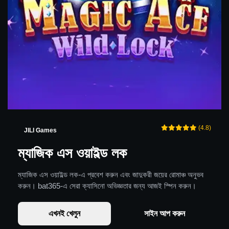
(4.8)
JILI Games
ম্যাজিক এস ওয়াইল্ড লক
ম্যাজিক এস ওয়াইল্ড লক-এ প্রবেশ করুন এবং জাদুকরী জয়ের রোমাঞ্চ অনুভব
করুন। bat365-এ সেরা ক্যাসিনো অভিজ্ঞতার জন্য আজই স্পিন করুন।
এখনই খেলুন
সাইন আপ করুন