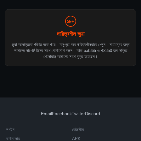
১৮+
দায়িত্বশীল জুয়া
জুয়া আসক্তিতে পরিণত হতে পারে। অনুগ্রহ করে দায়িত্বশীলভাবে খেলুন। সাহায্যের জন্য
আমাদের সাপোর্ট টিমের সাথে যোগাযোগ করুন। আজ bat365-এ 42350 জন সক্রিয়
খেলোয়াড় আমাদের সাথে যুক্ত হয়েছেন।
Email
Facebook
Twitter
Discord
লগইন
রেজিস্টার
ডাউনলোড
APK