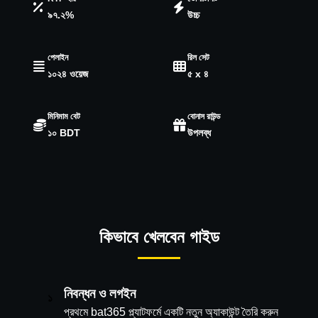
৯৭.২%
উচ্চ
পেলাইন
রিল সেট
১০২৪ ওয়েজ
৫ x ৪
মিনিমাম বেট
বোনাস রাউন্ড
১০ BDT
উপলব্ধ
কিভাবে খেলবেন গাইড
নিবন্ধন ও লগইন
১
প্রথমে bat365 প্ল্যাটফর্মে একটি নতুন অ্যাকাউন্ট তৈরি করুন